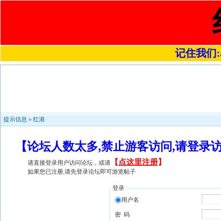
记住我们:a4
提示信息 »
红港
【论坛人数太多,禁止游客访问,请登录
【
点这里注册
】
请直接登录用户访问论坛，或请
如果您已注册,请先登录论坛即可游览帖子
登录
用户名
密 码