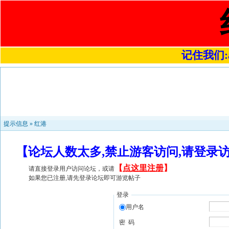
记住我们:a4
提示信息 »
红港
【论坛人数太多,禁止游客访问,请登录
【
点这里注册
】
请直接登录用户访问论坛，或请
如果您已注册,请先登录论坛即可游览帖子
登录
用户名
密 码