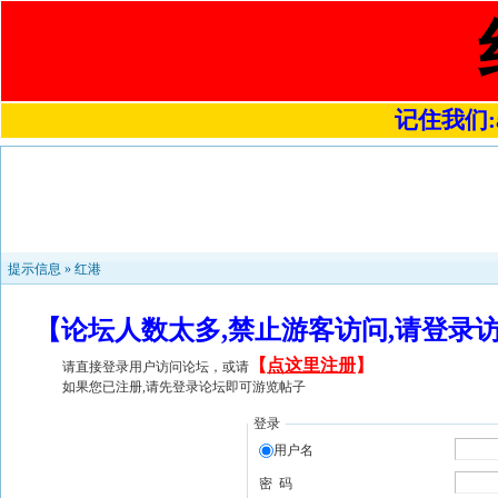
记住我们:a4
提示信息 »
红港
【论坛人数太多,禁止游客访问,请登录
【
点这里注册
】
请直接登录用户访问论坛，或请
如果您已注册,请先登录论坛即可游览帖子
登录
用户名
密 码