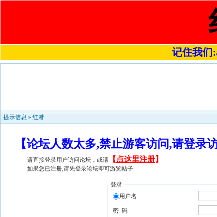
记住我们:a4
提示信息 »
红港
【论坛人数太多,禁止游客访问,请登录
【
点这里注册
】
请直接登录用户访问论坛，或请
如果您已注册,请先登录论坛即可游览帖子
登录
用户名
密 码