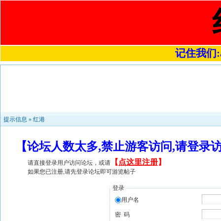
记住我们:a4
提示信息 »
红港
【论坛人数太多,禁止游客访问,请登录
【
点这里注册
】
请直接登录用户访问论坛，或请
如果您已注册,请先登录论坛即可游览帖子
登录
用户名
密 码