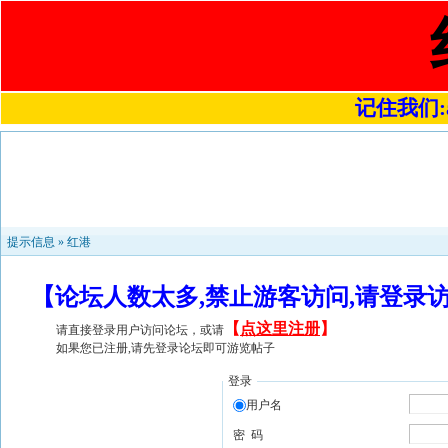
记住我们:a4
提示信息 »
红港
【论坛人数太多,禁止游客访问,请登录
【
点这里注册
】
请直接登录用户访问论坛，或请
如果您已注册,请先登录论坛即可游览帖子
登录
用户名
密 码