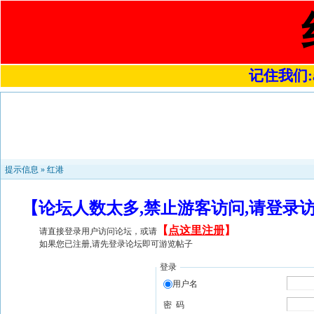
记住我们:a4
提示信息 »
红港
【论坛人数太多,禁止游客访问,请登录
【
点这里注册
】
请直接登录用户访问论坛，或请
如果您已注册,请先登录论坛即可游览帖子
登录
用户名
密 码