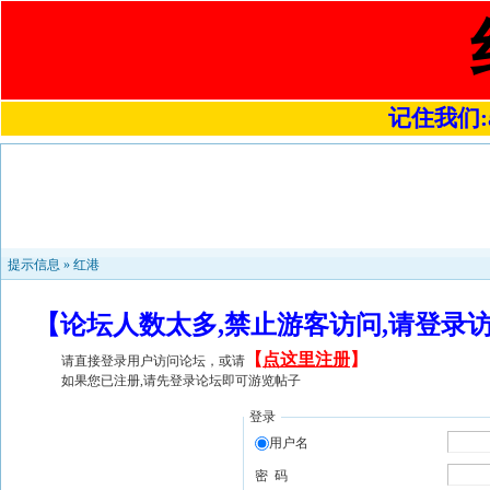
记住我们:a4
提示信息 »
红港
【论坛人数太多,禁止游客访问,请登录
【
点这里注册
】
请直接登录用户访问论坛，或请
如果您已注册,请先登录论坛即可游览帖子
登录
用户名
密 码