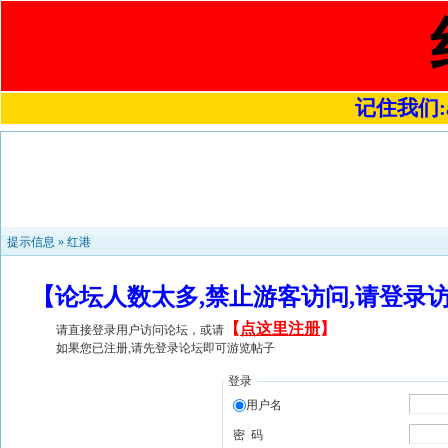
记住我们:a4
提示信息 »
红港
【论坛人数太多,禁止游客访问,请登录
【
点这里注册
】
请直接登录用户访问论坛，或请
如果您已注册,请先登录论坛即可游览帖子
登录
用户名
密 码