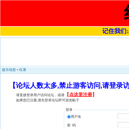
记住我们:a4
提示信息 »
红港
【论坛人数太多,禁止游客访问,请登录
【
点这里注册
】
请直接登录用户访问论坛，或请
如果您已注册,请先登录论坛即可游览帖子
登录
用户名
密 码