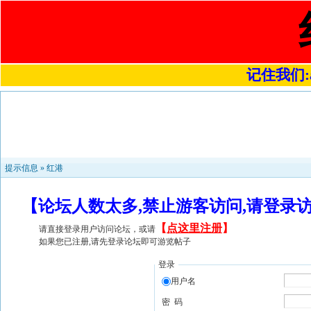
记住我们:a4
提示信息 »
红港
【论坛人数太多,禁止游客访问,请登录
【
点这里注册
】
请直接登录用户访问论坛，或请
如果您已注册,请先登录论坛即可游览帖子
登录
用户名
密 码