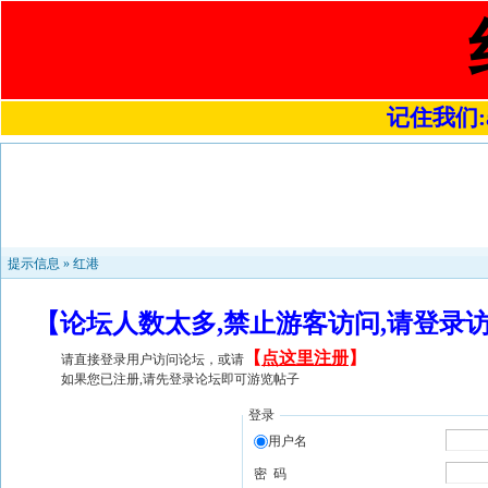
记住我们:a4
提示信息 »
红港
【论坛人数太多,禁止游客访问,请登录
【
点这里注册
】
请直接登录用户访问论坛，或请
如果您已注册,请先登录论坛即可游览帖子
登录
用户名
密 码