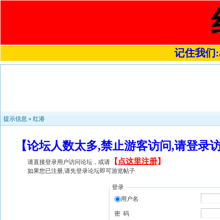
记住我们:a4
提示信息 »
红港
【论坛人数太多,禁止游客访问,请登录
【
点这里注册
】
请直接登录用户访问论坛，或请
如果您已注册,请先登录论坛即可游览帖子
登录
用户名
密 码