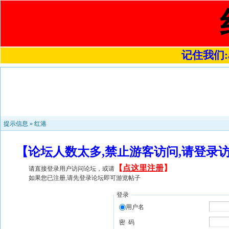
记住我们:a4
提示信息 »
红港
【论坛人数太多,禁止游客访问,请登录
【
点这里注册
】
请直接登录用户访问论坛，或请
如果您已注册,请先登录论坛即可游览帖子
登录
用户名
密 码