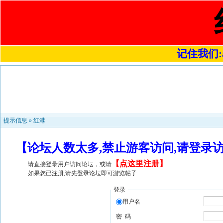
记住我们:a4
提示信息 »
红港
【论坛人数太多,禁止游客访问,请登录
【
点这里注册
】
请直接登录用户访问论坛，或请
如果您已注册,请先登录论坛即可游览帖子
登录
用户名
密 码