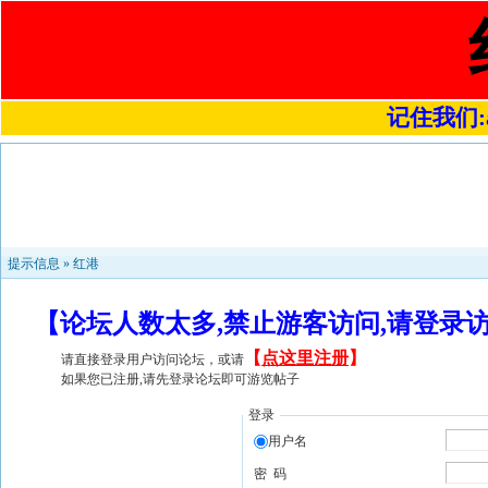
记住我们:a4
提示信息 »
红港
【论坛人数太多,禁止游客访问,请登录
【
点这里注册
】
请直接登录用户访问论坛，或请
如果您已注册,请先登录论坛即可游览帖子
登录
用户名
密 码