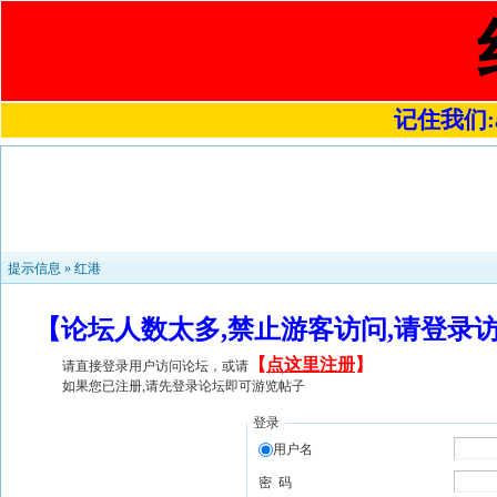
记住我们:a4
提示信息 »
红港
【论坛人数太多,禁止游客访问,请登录
【
点这里注册
】
请直接登录用户访问论坛，或请
如果您已注册,请先登录论坛即可游览帖子
登录
用户名
密 码