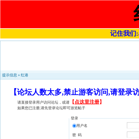
记住我们:a4
提示信息 »
红港
【论坛人数太多,禁止游客访问,请登录
【
点这里注册
】
请直接登录用户访问论坛，或请
如果您已注册,请先登录论坛即可游览帖子
登录
用户名
密 码