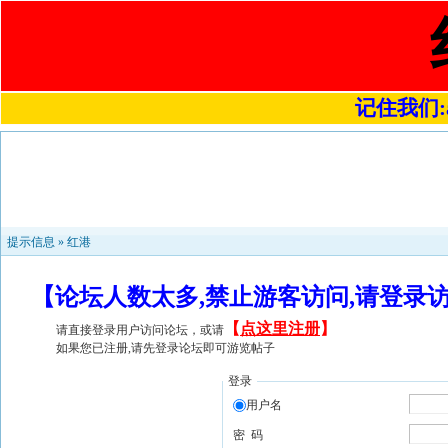
记住我们:a4
提示信息 »
红港
【论坛人数太多,禁止游客访问,请登录
【
点这里注册
】
请直接登录用户访问论坛，或请
如果您已注册,请先登录论坛即可游览帖子
登录
用户名
密 码