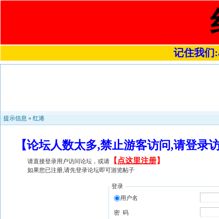
记住我们:a4
提示信息 »
红港
【论坛人数太多,禁止游客访问,请登录
【
点这里注册
】
请直接登录用户访问论坛，或请
如果您已注册,请先登录论坛即可游览帖子
登录
用户名
密 码