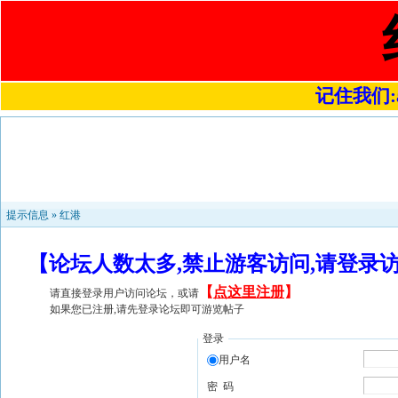
记住我们:a4
提示信息 »
红港
【论坛人数太多,禁止游客访问,请登录
【
点这里注册
】
请直接登录用户访问论坛，或请
如果您已注册,请先登录论坛即可游览帖子
登录
用户名
密 码