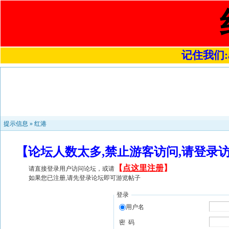
记住我们:a4
提示信息 »
红港
【论坛人数太多,禁止游客访问,请登录
【
点这里注册
】
请直接登录用户访问论坛，或请
如果您已注册,请先登录论坛即可游览帖子
登录
用户名
密 码