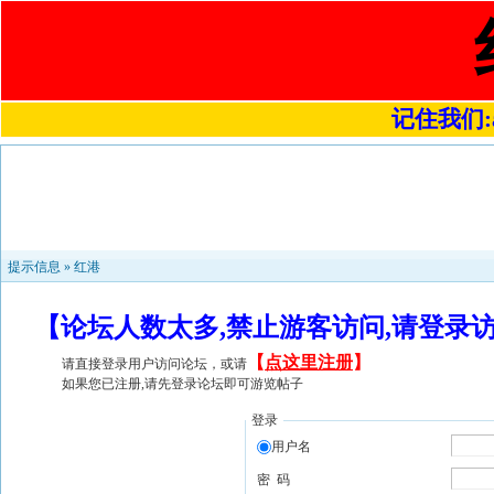
记住我们:a4
提示信息 »
红港
【论坛人数太多,禁止游客访问,请登录
【
点这里注册
】
请直接登录用户访问论坛，或请
如果您已注册,请先登录论坛即可游览帖子
登录
用户名
密 码