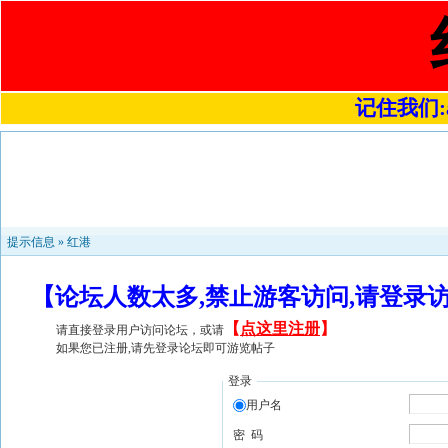
记住我们:a4
提示信息 »
红港
【论坛人数太多,禁止游客访问,请登录
【
点这里注册
】
请直接登录用户访问论坛，或请
如果您已注册,请先登录论坛即可游览帖子
登录
用户名
密 码