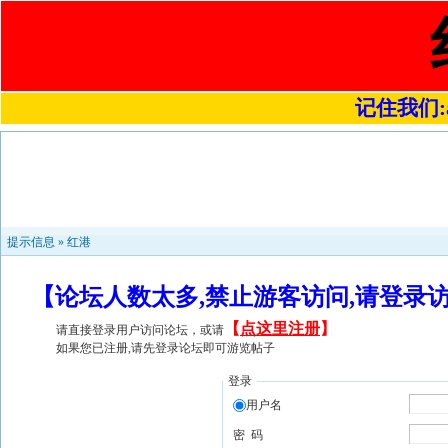
记住我们:a4
提示信息 »
红港
【论坛人数太多,禁止游客访问,请登录
【
点这里注册
】
请直接登录用户访问论坛，或请
如果您已注册,请先登录论坛即可游览帖子
登录
用户名
密 码