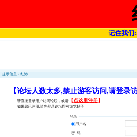
记住我们:a4
提示信息 »
红港
【论坛人数太多,禁止游客访问,请登录
【
点这里注册
】
请直接登录用户访问论坛，或请
如果您已注册,请先登录论坛即可游览帖子
登录
用户名
密 码