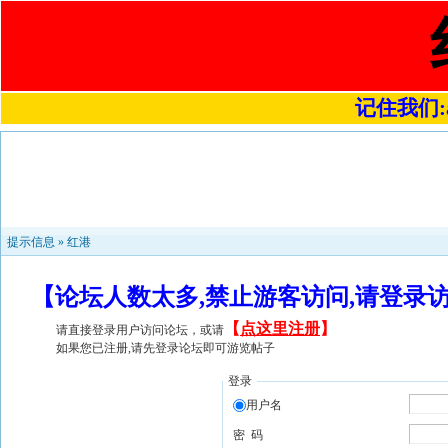
记住我们:a4
提示信息 »
红港
【论坛人数太多,禁止游客访问,请登录
【
点这里注册
】
请直接登录用户访问论坛，或请
如果您已注册,请先登录论坛即可游览帖子
登录
用户名
密 码