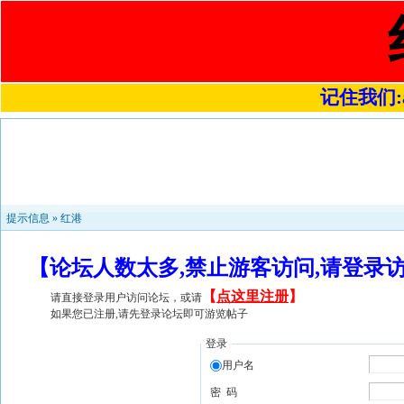
记住我们:a4
提示信息 »
红港
【论坛人数太多,禁止游客访问,请登录
【
点这里注册
】
请直接登录用户访问论坛，或请
如果您已注册,请先登录论坛即可游览帖子
登录
用户名
密 码