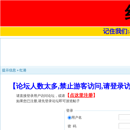
记住我们:a4
提示信息 »
红港
【论坛人数太多,禁止游客访问,请登录
【
点这里注册
】
请直接登录用户访问论坛，或请
如果您已注册,请先登录论坛即可游览帖子
登录
用户名
密 码