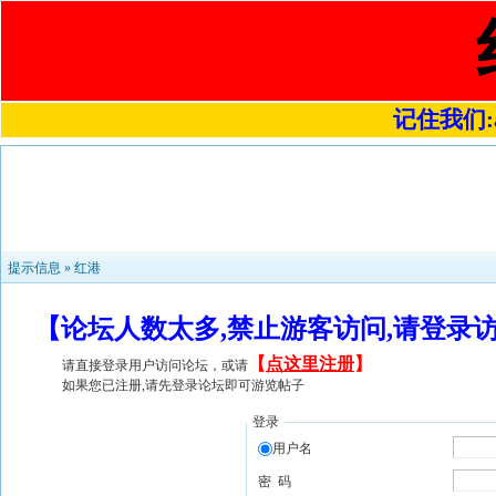
记住我们:a4
提示信息 »
红港
【论坛人数太多,禁止游客访问,请登录
【
点这里注册
】
请直接登录用户访问论坛，或请
如果您已注册,请先登录论坛即可游览帖子
登录
用户名
密 码