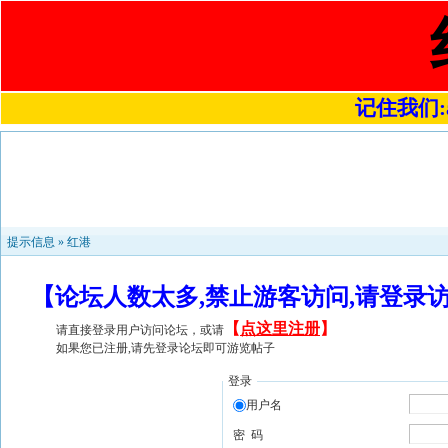
记住我们:a4
提示信息 »
红港
【论坛人数太多,禁止游客访问,请登录
【
点这里注册
】
请直接登录用户访问论坛，或请
如果您已注册,请先登录论坛即可游览帖子
登录
用户名
密 码