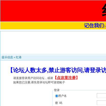
记住我们:a4
提示信息 »
红港
【论坛人数太多,禁止游客访问,请登录
【
点这里注册
】
请直接登录用户访问论坛，或请
如果您已注册,请先登录论坛即可游览帖子
登录
用户名
密 码