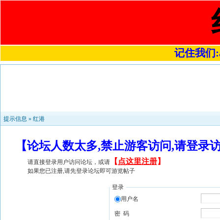
记住我们:a4
提示信息 »
红港
【论坛人数太多,禁止游客访问,请登录
【
点这里注册
】
请直接登录用户访问论坛，或请
如果您已注册,请先登录论坛即可游览帖子
登录
用户名
密 码