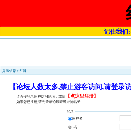
记住我们:a4
提示信息 »
红港
【论坛人数太多,禁止游客访问,请登录
【
点这里注册
】
请直接登录用户访问论坛，或请
如果您已注册,请先登录论坛即可游览帖子
登录
用户名
密 码