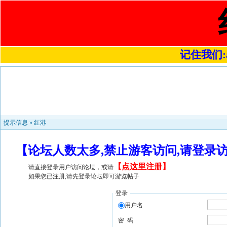
记住我们:a4
提示信息 »
红港
【论坛人数太多,禁止游客访问,请登录
【
点这里注册
】
请直接登录用户访问论坛，或请
如果您已注册,请先登录论坛即可游览帖子
登录
用户名
密 码