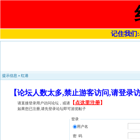
记住我们:a4
提示信息 »
红港
【论坛人数太多,禁止游客访问,请登录
【
点这里注册
】
请直接登录用户访问论坛，或请
如果您已注册,请先登录论坛即可游览帖子
登录
用户名
密 码