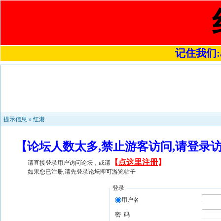
记住我们:a4
提示信息 »
红港
【论坛人数太多,禁止游客访问,请登录
【
点这里注册
】
请直接登录用户访问论坛，或请
如果您已注册,请先登录论坛即可游览帖子
登录
用户名
密 码