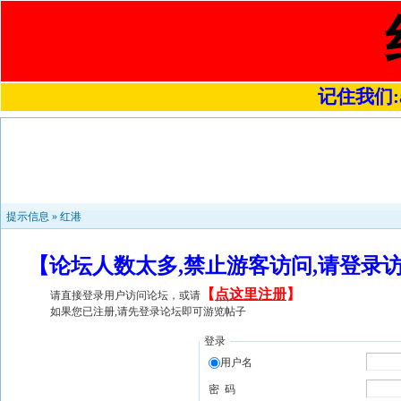
记住我们:a4
提示信息 »
红港
【论坛人数太多,禁止游客访问,请登录
【
点这里注册
】
请直接登录用户访问论坛，或请
如果您已注册,请先登录论坛即可游览帖子
登录
用户名
密 码