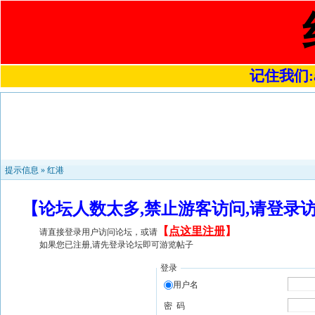
记住我们:a4
提示信息 »
红港
【论坛人数太多,禁止游客访问,请登录
【
点这里注册
】
请直接登录用户访问论坛，或请
如果您已注册,请先登录论坛即可游览帖子
登录
用户名
密 码