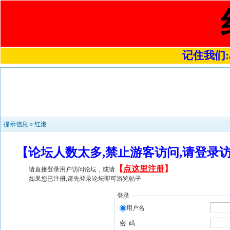
记住我们:a4
提示信息 »
红港
【论坛人数太多,禁止游客访问,请登录
【
点这里注册
】
请直接登录用户访问论坛，或请
如果您已注册,请先登录论坛即可游览帖子
登录
用户名
密 码