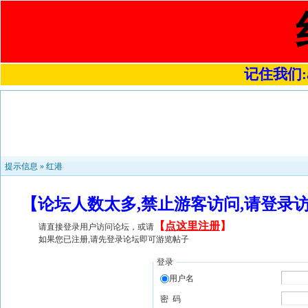
记住我们:a4
提示信息 »
红港
【论坛人数太多,禁止游客访问,请登录
【
点这里注册
】
请直接登录用户访问论坛，或请
如果您已注册,请先登录论坛即可游览帖子
登录
用户名
密 码