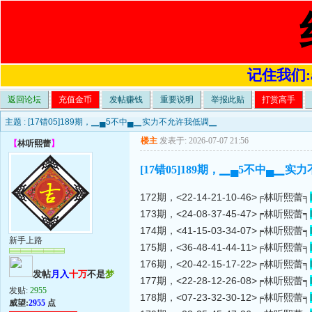
记住我们:a4
返回论坛
充值金币
发帖赚钱
重要说明
举报此贴
打赏高手
主题 :
[17错05]189期，▁▄5不中▄▁实力不允许我低调▁
楼主
发表于: 2026-07-07 21:56
【
林听熙蕾
】
[17错05]189期，▁▄5不中▄▁
172期，<22-14-21-10-46>╒林听熙蕾╕
173期，<24-08-37-45-47>╒林听熙蕾╕
174期，<41-15-03-34-07>╒林听熙蕾╕
新手上路
175期，<36-48-41-44-11>╒林听熙蕾╕
176期，<20-42-15-17-22>╒林听熙蕾╕
发帖
月入
十万
不是
梦
177期，<22-28-12-26-08>╒林听熙蕾╕
发贴:
2955
178期，<07-23-32-30-12>╒林听熙蕾╕
威望:
2955
点