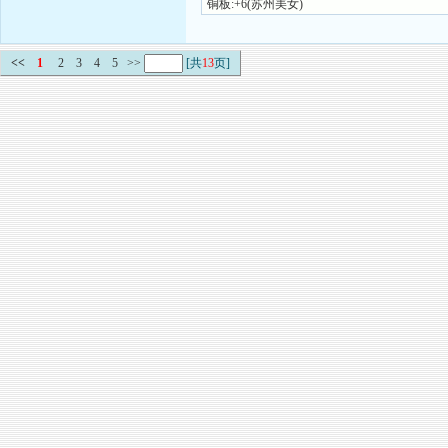
铜板:+6(苏州美女)
<<
1
2
3
4
5
>>
[共
13
页]