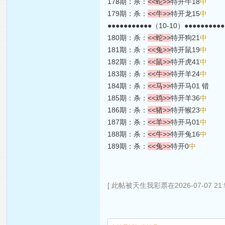
178期：杀：
<<蛇>>
特开牛18
中
179期：杀：
<<牛>>
特开龙15
中
●●●●●●●●●●●（10-10）●●●●●●●●●●
180期：杀：
<<蛇>>
特开狗21
中
181期：杀：
<<兔>>
特开鼠19
中
182期：杀：
<<鼠>>
特开虎41
中
183期：杀：
<<牛>>
特开羊24
中
184期：杀：
<<马>>
特开马01 错
185期：杀：
<<鸡>>
特开羊36
中
186期：杀：
<<猪>>
特开猴23
中
187期：杀：
<<羊>>
特开马01
中
188期：杀：
<<牛>>
特开兔16
中
189期：杀：
<<兔>>
特开0
中
[ 此帖被天生我彩票在2026-07-07 21