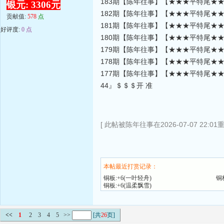
183期【陈年往事】【★★★平特尾★★★
银元: 3306元
182期【陈年往事】【★★★平特尾★★★
贡献值:
578
点
181期【陈年往事】【★★★平特尾★★★
好评度:
0 点
180期【陈年往事】【★★★平特尾★★
179期【陈年往事】【★★★平特尾★★★
178期【陈年往事】【★★★平特尾★★★
177期【陈年往事】【★★★平特尾★★★
44』＄＄＄开 准
[ 此帖被陈年往事在2026-07-07 22:01
本帖最近打赏记录：
铜板:+6(一叶轻舟)
铜
铜板:+6(温柔飘雪)
<<
1
2
3
4
5
>>
[共
26
页]