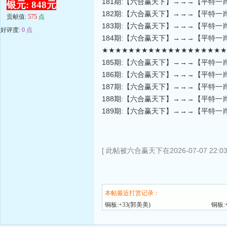
181期:【六合赢天下】→→→【平特一
银元: 848元
182期:【六合赢天下】→→→【平特
贡献值:
575
点
183期:【六合赢天下】→→→【平特
好评度:
0 点
184期:【六合赢天下】→→→【平特一
★★★★★★★★★★★★★★★★★★★★
185期:【六合赢天下】→→→【平特
186期:【六合赢天下】→→→【平特
187期:【六合赢天下】→→→【平特
188期:【六合赢天下】→→→【平特一
189期:【六合赢天下】→→→【平特
[ 此帖被六合赢天下在2026-07-07 22:0
本帖最近打赏记录：
铜板:+33(郭美美)
铜板: