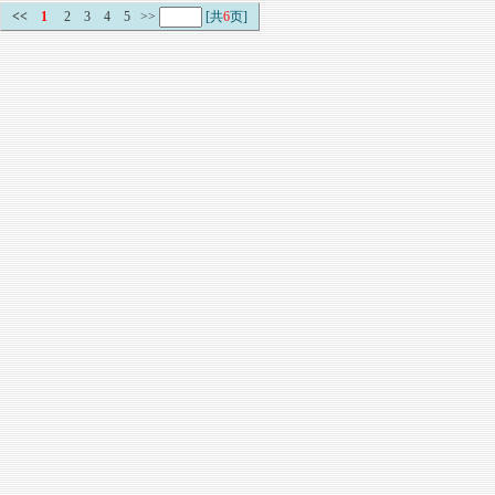
<<
1
2
3
4
5
>>
[共
6
页]