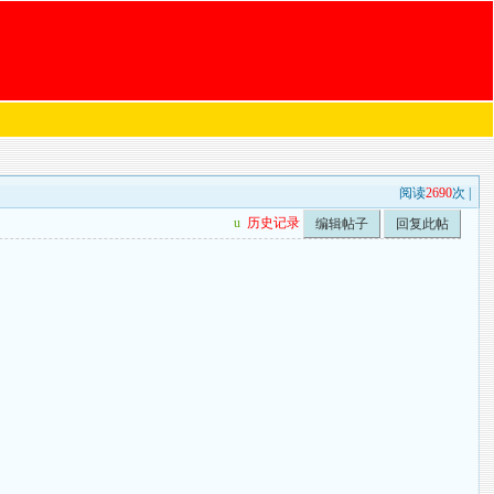
阅读
2690
次 |
u
历史记录
编辑帖子
回复此帖