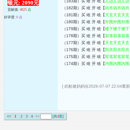
（183期）买 啥 开 啥【
左边左边左边
银元: 2090元
（182期）买 啥 开 啥【
凶肖凶肖凶肖
贡献值:
4025
点
（181期）买 啥 开 啥【
天玄天玄天玄
好评度:
0 点
（180期）买 啥 开 啥【
外围外围外围
（179期）买 啥 开 啥【
楼下楼下楼下
（178期）买 啥 开 啥【
前落前落前落
（177期）买 啥 开 啥【
天玄天玄天玄
（176期）买 啥 开 啥【
阳肖阳肖阳肖
（175期）买 啥 开 啥【
双笔双笔双笔
（174期）买 啥 开 啥【
内围内围内围
[ 此帖被妈妈在2026-07-07 22:04重
<<
1
2
3
4
>>
[共
4
页]