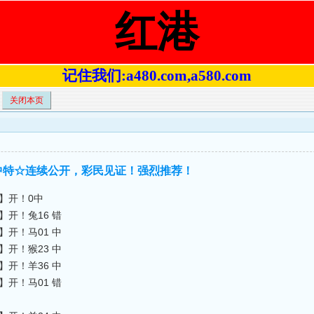
红港
记住我们:a480.com,a580.com
关闭本页
 開 啥中特☆连续公开，彩民见证！强烈推荐！
】开！0中
】开！兔16 错
】开！马01 中
】开！猴23 中
】开！羊36 中
】开！马01 错