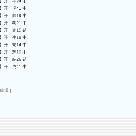
】开！羊24 中
】开！虎41 中
】开！鼠19 中
】开！狗21 中
】开！龙15 错
】开！牛18 中
】开！蛇14 中
】开！鸡10 中
】开！蛇26 错
】开！虎41 中
新编辑 ]