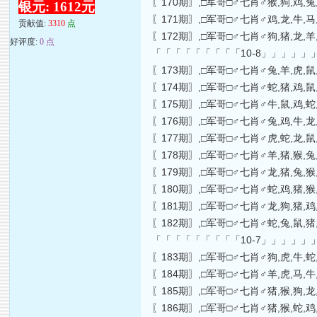
〖170期〗,□军哥□♂七肖♂猴,狗,鸡,兔
银元: 1612元
〖171期〗,□军哥□♂七肖♂鸡,龙,牛,马
贡献值:
3310
点
〖172期〗,□军哥□♂七肖♂狗,猪,龙,羊
好评度:
0 点
「「「「「「「「「10-8」」」」」
〖173期〗,□军哥□♂七肖♂兔,羊,虎,鼠
〖174期〗,□军哥□♂七肖♂蛇,猪,鸡,鼠
〖175期〗,□军哥□♂七肖♂牛,鼠,鸡,蛇
〖176期〗,□军哥□♂七肖♂兔,鸡,牛,龙
〖177期〗,□军哥□♂七肖♂虎,蛇,龙,鼠
〖178期〗,□军哥□♂七肖♂羊,猪,猴,兔
〖179期〗,□军哥□♂七肖♂龙,猪,兔,猴
〖180期〗,□军哥□♂七肖♂蛇,鸡,猪,猴
〖181期〗,□军哥□♂七肖♂龙,狗,猪,鸡
〖182期〗,□军哥□♂七肖♂蛇,兔,鼠,猪
「「「「「「「「「10-7」」」」」
〖183期〗,□军哥□♂七肖♂狗,虎,牛,蛇
〖184期〗,□军哥□♂七肖♂羊,虎,马,牛
〖185期〗,□军哥□♂七肖♂猪,猴,狗,龙
〖186期〗,□军哥□♂七肖♂猪,猴,蛇,鸡