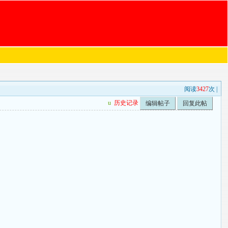
阅读
3427
次 |
u
历史记录
编辑帖子
回复此帖