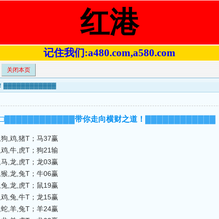
红港
记住我们:a480.com,a580.com
关闭本页
！▓▓▓▓▓▓▓▓▓▓▓▓
军哥□▓▓▓▓▓▓▓▓▓▓▓▓带你走向横财之道！▓▓▓▓▓▓▓▓▓▓▓▓
,狗,鸡,猪T；马37赢
,鸡,牛,虎T；狗21输
,马,龙,虎T；龙03赢
,猴,龙,兔T；牛06赢
,兔,龙,虎T；鼠19赢
,鸡,兔,牛T；龙15赢
,蛇,羊,兔T；羊24赢