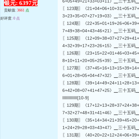
6+05+49+21+33+03+11》▁三十五码
银元: 6397元
〖123期〗《21+04+06+10+31+05+37+1
贡献值:
3661
点
3+23+35+07+27+19+03》▁三十五码
好评度:
0 点
〖124期〗《22+35+01+19+26+06+39+2
7+49+38+04+43+46+21》▁三十五码
〖125期〗《12+09+38+07+27+29+41+1
4+32+39+17+23+26+15》▁三十五码
〖126期〗《23+15+22+01+46+03+45+0
8+10+11+20+05+25+39》▁三十五码
〖127期〗《37+45+16+13+15+39+14+0
6+01+28+05+04+47+32》▁三十五码
〖128期〗《39+14+49+24+11+28+13+0
6+42+08+07+41+47+25》▁三十五码
ⅠⅠⅠⅠⅠⅠⅠⅠⅠⅠⅠⅠ[10-9]
〖129期〗《17+12+13+28+37+24+38+0
7+32+27+48+31+41+46》▁三十五码
〖130期〗《35+14+34+21+39+45+20+0
1+24+29+28+03+43+47》▁三十五码
〖131期〗《40+20+22+12+24+06+39+1