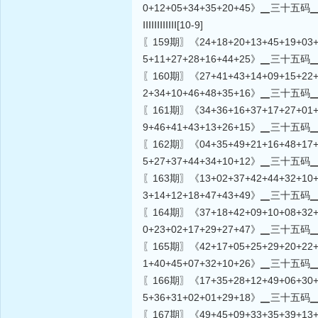
0+12+05+34+35+20+45》▁三十五码
ⅠⅠⅠⅠⅠⅠⅠⅠⅠⅠⅠⅠ[10-9]
〖159期〗《24+18+20+13+45+19+03+0
5+11+27+28+16+44+25》▁三十五码
〖160期〗《27+41+43+14+09+15+22+4
2+34+10+46+48+35+16》▁三十五码
〖161期〗《34+36+16+37+17+27+01+0
9+46+41+43+13+26+15》▁三十五码
〖162期〗《04+35+49+21+16+48+17+4
5+27+37+44+34+10+12》▁三十五码
〖163期〗《13+02+37+42+44+32+10+0
3+14+12+18+47+43+49》▁三十五码
〖164期〗《37+18+42+09+10+08+32+2
0+23+02+17+29+27+47》▁三十五码
〖165期〗《42+17+05+25+29+20+22+4
1+40+45+07+32+10+26》▁三十五码
〖166期〗《17+35+28+12+49+06+30+1
5+36+31+02+01+29+18》▁三十五码
〖167期〗《49+45+09+33+35+39+13+2