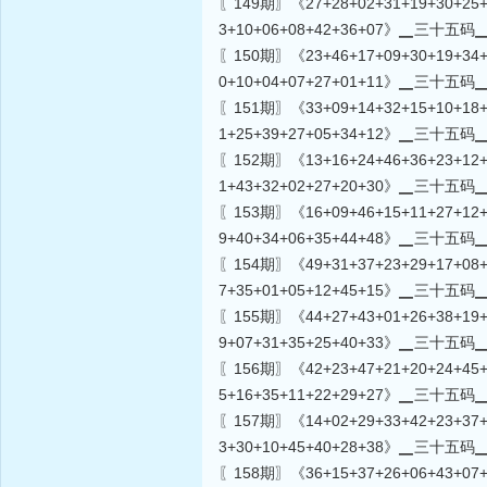
〖149期〗《27+28+02+31+19+30+25+4
3+10+06+08+42+36+07》▁三十五码
〖150期〗《23+46+17+09+30+19+34+4
0+10+04+07+27+01+11》▁三十五码
〖151期〗《33+09+14+32+15+10+18+2
1+25+39+27+05+34+12》▁三十五码
〖152期〗《13+16+24+46+36+23+12+2
1+43+32+02+27+20+30》▁三十五码
〖153期〗《16+09+46+15+11+27+12+2
9+40+34+06+35+44+48》▁三十五码
〖154期〗《49+31+37+23+29+17+08+2
7+35+01+05+12+45+15》▁三十五码
〖155期〗《44+27+43+01+26+38+19+2
9+07+31+35+25+40+33》▁三十五码
〖156期〗《42+23+47+21+20+24+45+0
5+16+35+11+22+29+27》▁三十五码
〖157期〗《14+02+29+33+42+23+37+0
3+30+10+45+40+28+38》▁三十五码
〖158期〗《36+15+37+26+06+43+07+4