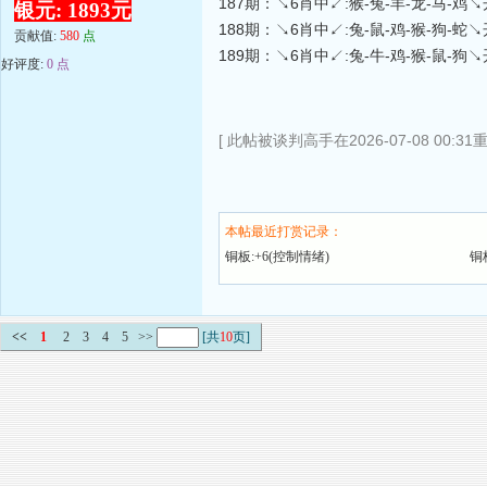
187期：↘6肖中↙:猴-兔-羊-龙-马-鸡
银元: 1893元
188期：↘6肖中↙:兔-鼠-鸡-猴-狗-蛇
贡献值:
580
点
189期：↘6肖中↙:兔-牛-鸡-猴-鼠-狗
好评度:
0 点
[ 此帖被谈判高手在2026-07-08 00:31
本帖最近打赏记录：
铜板:+6(控制情绪)
铜
<<
1
2
3
4
5
>>
[共
10
页]