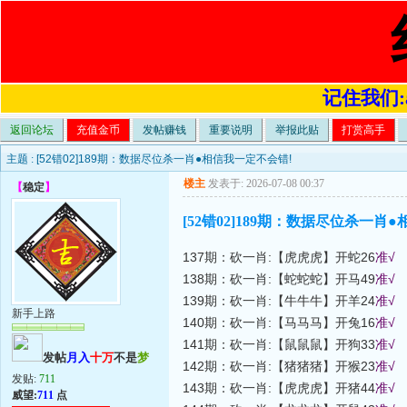
记住我们:a4
返回论坛
充值金币
发帖赚钱
重要说明
举报此贴
打赏高手
主题 :
[52错02]189期：数据尽位杀一肖●相信我一定不会错!
楼主
发表于: 2026-07-08 00:37
【
稳定
】
[52错02]189期：数据尽位杀一肖
137期：砍一肖:【虎虎虎】开蛇26
准√
138期：砍一肖:【蛇蛇蛇】开马49
准√
139期：砍一肖:【牛牛牛】开羊24
准√
新手上路
140期：砍一肖:【马马马】开兔16
准√
141期：砍一肖:【鼠鼠鼠】开狗33
准√
发帖
月入
十万
不是
梦
142期：砍一肖:【猪猪猪】开猴23
准√
发贴:
711
143期：砍一肖:【虎虎虎】开猪44
准√
威望:
711
点