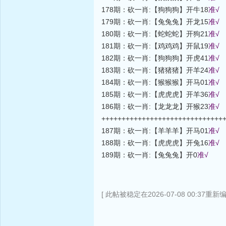
178期：砍一肖:【狗狗狗】开牛18
准√
179期：砍一肖:【兔兔兔】开龙15
准√
180期：砍一肖:【蛇蛇蛇】开狗21
准√
181期：砍一肖:【鸡鸡鸡】开鼠19
准√
182期：砍一肖:【狗狗狗】开虎41
准√
183期：砍一肖:【猪猪猪】开羊24
准√
184期：砍一肖:【猴猴猴】开马01
准√
185期：砍一肖:【虎虎虎】开羊36
准√
186期：砍一肖:【龙龙龙】开猴23
准√
++++++++++++++++++++++++++++++
187期：砍一肖:【羊羊羊】开马01
准√
188期：砍一肖:【虎虎虎】开兔16
准√
189期：砍一肖:【兔兔兔】开0
准√
[ 此帖被稳定在2026-07-08 00:37重新编